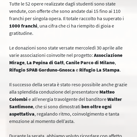
Tutte le 52 opere realizzate dagli studenti sono state
vendute, con offerte che sono andate dai 15 fino ai 110
franchi per singola opera. Il totale raccolto ha superato i
1000 franchi
, una cifra che ci ha riempito di gioia e
gratitudine.
Le donazioni sono state versate mercoledì 30 aprile alle
varie associazioni coinvolte nel progetto:
Associazione
Mirage
,
La Pepina di Gatt
,
Canile Parco di Milano
,
Rifugio SPAB Gorduno-Gnosca
e
Rifugio La Stampa
.
Il successo della serata è stato reso possibile anche grazie
alla splendida conduzione del presentatore
Matteo
Colombi
e all’energia travolgente del banditore
Walter
Santimone
, che si sono dimostrati
ben oltre ogni
aspettativa
, regalando ritmo, coinvolgimento e tanta
emozione al momento dell’asta.
Durante la serata, abbiamo voluto ricordare con affetto