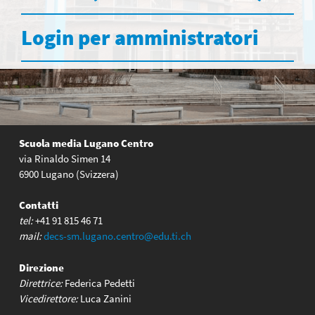
Login per amministratori
Scuola media Lugano Centro
via Rinaldo Simen 14
6900 Lugano (Svizzera)
Contatti
tel:
+41 91 815 46 71
mail:
decs-sm.lugano.centro@edu.ti.ch
Direzione
Direttrice:
Federica Pedetti
Vicedirettore:
Luca Zanini