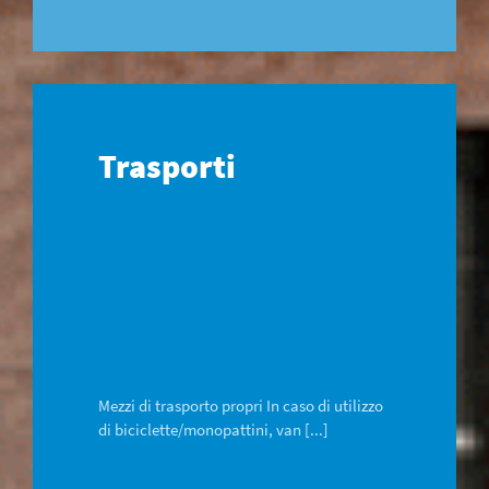
Trasporti
Mezzi di trasporto propri In caso di utilizzo
di biciclette/monopattini, van [...]