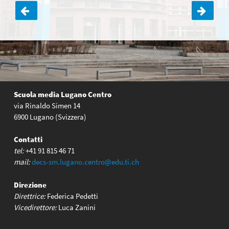
Navigazione
articoli
Scuola media Lugano Centro
via Rinaldo Simen 14
6900 Lugano (Svizzera)
Contatti
tel:
+41 91 815 46 71
mail:
decs-sm.lugano.centro@edu.ti.ch
Direzione
Direttrice:
Federica Pedetti
Vicedirettore:
Luca Zanini