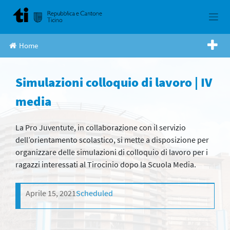
Skip
to
content
Home
Simulazioni colloquio di lavoro | IV
media
La Pro Juventute, in collaborazione con il servizio
dell’orientamento scolastico, si mette a disposizione per
organizzare delle simulazioni di colloquio di lavoro per i
ragazzi interessati al Tirocinio dopo la Scuola Media.
Aprile 15, 2021
Scheduled