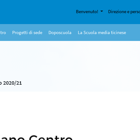
Benvenuto!
Direzione e pers
tro
Progetti di sede
Doposcuola
La Scuola media ticinese
no 2020/21