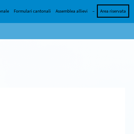
onale
Formulari cantonali
Assemblea allievi
–
Area riservata