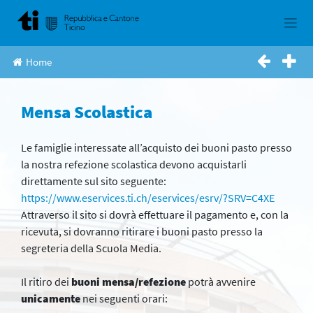
Skip
to
content
Home
Mensa Scolastica
Le famiglie interessate all’acquisto dei buoni pasto presso
la nostra refezione scolastica devono acquistarli
direttamente sul sito seguente:
https://www.eservices.ti.ch/eservices/esrv/?SRV=C4XE
Attraverso il sito si dovrà effettuare il pagamento e, con la
ricevuta, si dovranno ritirare i buoni pasto presso la
segreteria della Scuola Media.
Il ritiro dei
buoni mensa/refezione
potrà avvenire
unicamente
nei seguenti orari: