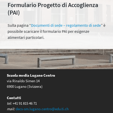
Formulario Progetto di Accoglienza
(PAI)
Sulla pagina “
Documenti di sede – regolamento di sede
” è
possibile scaricare il formulario PAI per esigenze
alimentari particolari.
Scuola media Lugano Centro
via Rinaldo Simen 14
6900 Lugano (Svizzera)
Contatti
tel:
+41 91 815 46 71
mail:
decs-sm.lugano.centro@edu.ti.ch