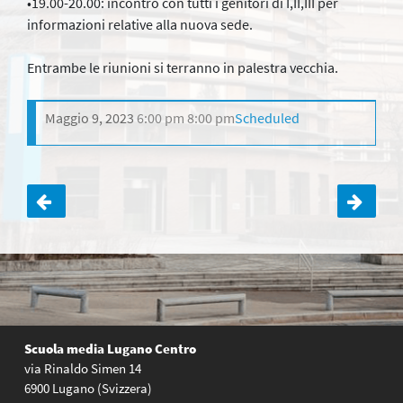
•19.00-20.00: incontro con tutti i genitori di I,II,III per
informazioni relative alla nuova sede.
Entrambe le riunioni si terranno in palestra vecchia.
Maggio 9, 2023
6:00 pm
8:00 pm
Scheduled
Navigazione
articoli
Scuola media Lugano Centro
via Rinaldo Simen 14
6900 Lugano (Svizzera)