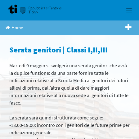
Skip
to
content
Home
Serata genitori | Classi I,II,III
Martedì 9 maggio si svolgerà una serata genitori che avrà
la duplice funzione: da una parte fornire tutte le
indicazioni relative alla Scuola Media ai genitori dei futuri
allievi di prima, dall’altra quella di dare maggiori
informazioni relative alla nuova sede ai genitori di tutte le
fasce.
La serata sarà quindi strutturata come segue:
•18.00-19.00: incontro con i genitori delle future prime per
indicazioni generali;